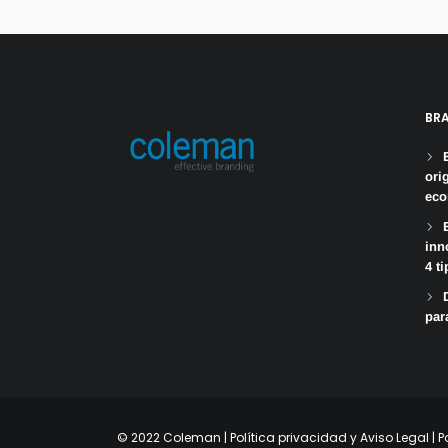
BR
ori
ec
inn
4 ti
par
© 2022 Coleman |
Política privacidad y Aviso Legal
|
P