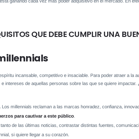
ue está ganando cada vez más poder adquisitivo en el mercado. En ef
UISITOS QUE DEBE CUMPLIR UNA BUE
millennials
espíritu incansable, competitivo e insaciable.
Para poder atraer a la 
 e intereses de aquellas personas sobre las que se quiere impactar
.
Los millennials reclaman a las marcas honradez, confianza, innova
erzos para cautivar a este público
.
l tanto de las últimas noticias, contrastar distintas fuentes, comuni
nial, si quiere llegar a su corazón.