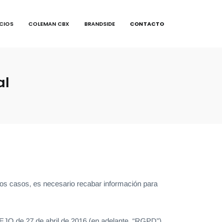
ICIOS
COLEMAN CBX
BRANDSIDE
CONTACTO
al
nos casos, es necesario recabar información para
de 27 de abril de 2016 (en adelante, “RGPD”)