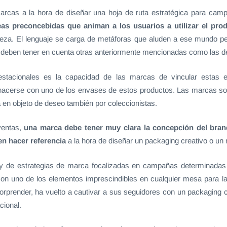
marcas a la hora de diseñar una hoja de ruta estratégica para c
eas preconcebidas que animan a los usuarios a utilizar el pro
lleza. El lenguaje se carga de metáforas que aluden a ese mundo p
e deben tener en cuenta otras anteriormente mencionadas como las d
estacionales es la capacidad de las marcas de vincular estas ed
hacerse con uno de los envases de estos productos. Las marcas s
a en objeto de deseo también por coleccionistas.
ventas,
una marca debe tener muy clara la concepción del brandi
en hacer referencia
a la hora de diseñar un packaging creativo o un
g y de estrategias de marca focalizadas en campañas determinadas
on uno de los elementos imprescindibles en cualquier mesa para l
rprender, ha vuelto a cautivar a sus seguidores con un packaging c
cional.