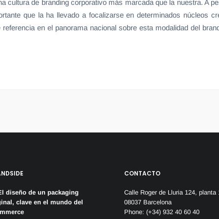
na cultura de branding corporativo más marcada que la nuestra. A p
rtante que la ha llevado a focalizarse en determinados núcleos crea
e referencia en el panorama nacional sobre esta modalidad del brand
ANDSIDE
CONTACTO
El diseño de un packaging
Calle Roger de Lluria 124, planta 
ginal, clave en el mundo del
08037 Barcelona
ommerce
Phone: (+34) 932 40 60 40