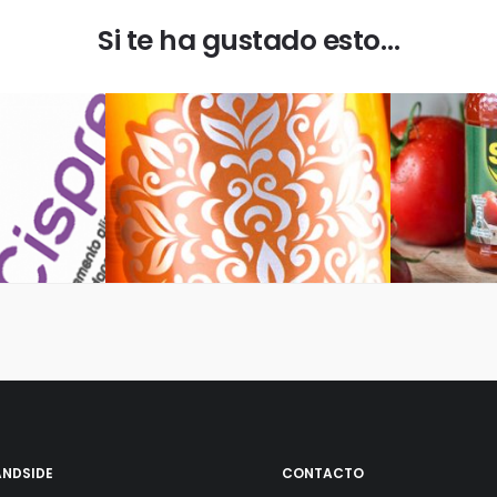
Si te ha gustado esto…
ystem
Solan de Cabras
aging
Diseño de Packaging
Dise
ANDSIDE
CONTACTO