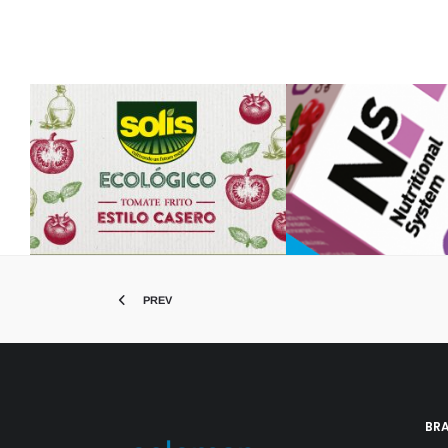
Solís Eco
Nutritional S
Diseño de Packaging
Diseño de Pack
PREV
BR